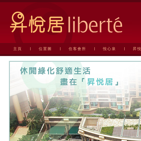
主頁
位置圖
住客會所
悅心泉
昇